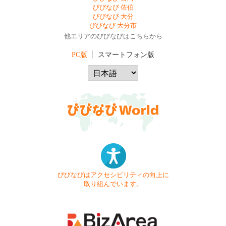
びびなび 佐伯
びびなび 大分
びびなび 大分市
他エリアのびびなびはこちらから
PC版
スマートフォン版
びびなびはアクセシビリティの向上に
取り組んでいます。