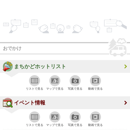
おでかけ
まちかどホットリスト
リストで見る
マップで見る
写真で見る
動画で見る
イベント情報
リストで見る
マップで見る
写真で見る
動画で見る