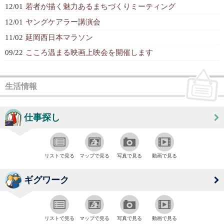
12/01
若者が描く魅力あるまちづくりミーティング
12/01
ヤングケアラー講演会
11/02
延岡西日本マラソン
09/22
こころ温まる映画上映会を開催します
生活情報
仕事探し
リストで見る
マップで見る
写真で見る
動画で見る
ギグワーク
リストで見る
マップで見る
写真で見る
動画で見る