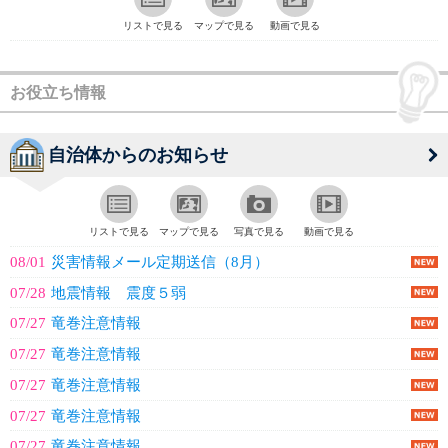
リストで見る
マップで見る
動画で見る
お役立ち情報
自治体からのお知らせ
リストで見る
マップで見る
写真で見る
動画で見る
08/01
災害情報メール定期送信（8月）
07/28
地震情報 震度５弱
07/27
竜巻注意情報
07/27
竜巻注意情報
07/27
竜巻注意情報
07/27
竜巻注意情報
07/27
竜巻注意情報