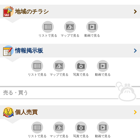
地域のチラシ
リストで見る
マップで見る
動画で見る
情報掲示板
リストで見る
マップで見る
写真で見る
動画で見る
売る・買う
個人売買
リストで見る
マップで見る
写真で見る
動画で見る