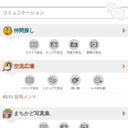
コミュニケーション
仲間探し
リストで見る
マップで見る
写真で見る
動画で見る
交流広場
リストで見る
トピックで見る
熱い順
レス待ち順
05/11
延岡メンマ
まちかど写真集