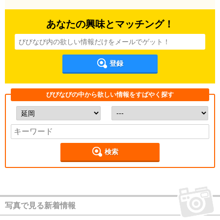
あなたの興味とマッチング！
登録
びびなびの中から欲しい情報をすばやく探す
検索
写真で見る新着情報